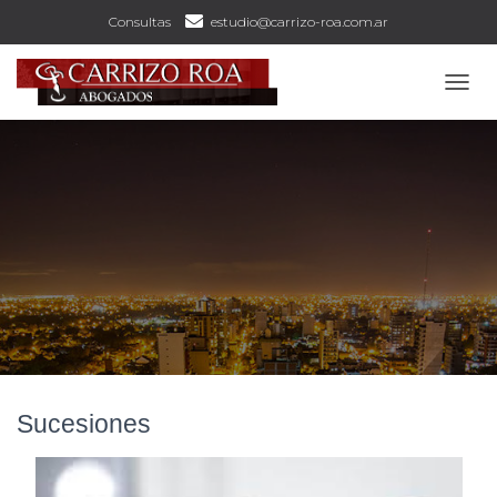
Consultas
estudio@carrizo-roa.com.ar
C
A
M
B
I
A
R
M
O
D
O
D
E
N
A
V
Sucesiones
E
G
A