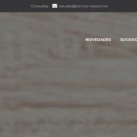
Consultas
estudio@carrizo-roa.com.ar
NOVEDADES
SUCESI